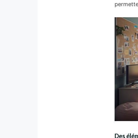
permetten
Des élém