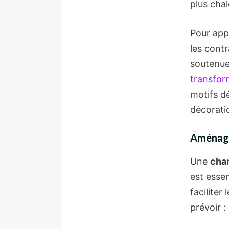
plus cha
Pour appo
les cont
soutenue
transfor
motifs dé
décorati
Aménage
Une
cham
est essen
faciliter
prévoir :