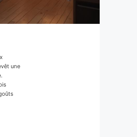
ix
evêt une
.
ois
 goûts