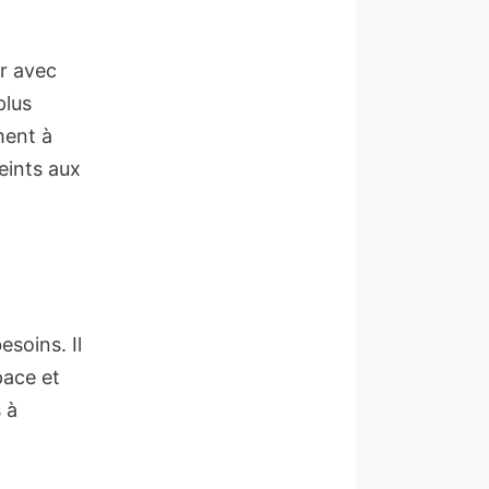
er avec
plus
ment à
eints aux
esoins. Il
pace et
s à