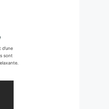
e
t d’une
es sont
elaxante.