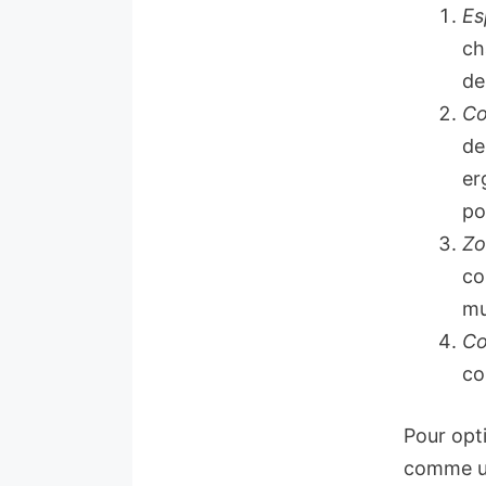
Es
ch
de
Co
de
er
po
Zo
co
mu
Co
co
Pour opti
comme un