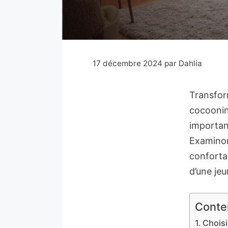
17 décembre 2024
par
Dahlia
Transfor
cocoonin
importan
Examinon
conforta
d’une jeun
Conte
Choisi