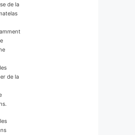
se de la
matelas
isamment
se
ne
des
er de la
e
ns.
les
ons