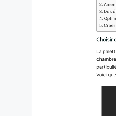
Aména
Des é
Optim
Créer
Choisir 
La palet
chambre 
particul
Voici que