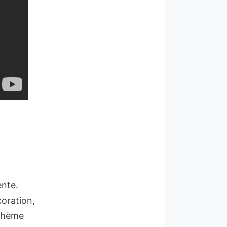
ente.
coration,
bohème