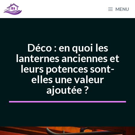
Aller
MENU
au
contenu
Déco : en quoi les
lanternes anciennes et
leurs potences sont-
elles une valeur
ajoutée ?