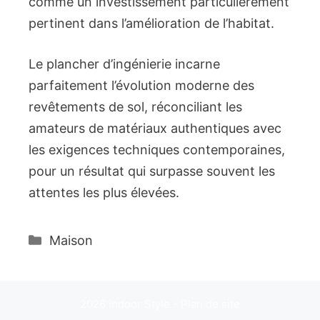
comme un investissement particulièrement
pertinent dans l’amélioration de l’habitat.
Le plancher d’ingénierie incarne
parfaitement l’évolution moderne des
revêtements de sol, réconciliant les
amateurs de matériaux authentiques avec
les exigences techniques contemporaines,
pour un résultat qui surpasse souvent les
attentes les plus élevées.
Catégories
Maison
2026 indoor Style -
Plan de site