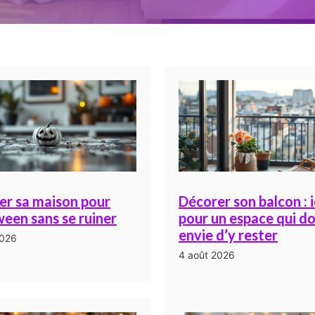
er sa maison pour
Décorer son balcon : 
een sans se ruiner
pour un espace qui d
envie d’y rester
2026
4 août 2026