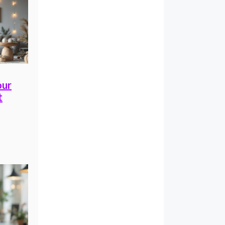
our
t