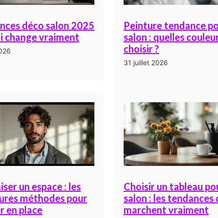
nces déco salon 2025
Peinture tendance p
ui change vraiment
salon : quelles couleu
choisir ?
2026
31 juillet 2026
ser un espace : les
Choisir un tableau po
eures méthodes pour
salon : les tendances 
r en place
marchent vraiment