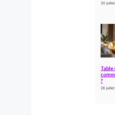
30 juille
Table 
comme
?
28 juille