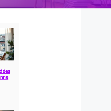
idées
onne