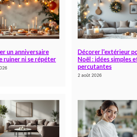
er un anniversaire
Décorer l’extérieur p
e ruiner ni se répéter
Noël : idées simples e
percutantes
2026
2 août 2026