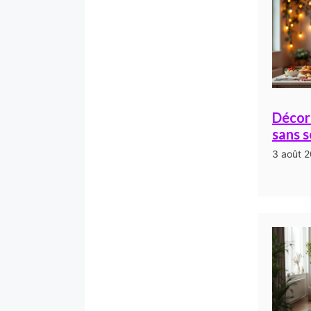
Décor
sans s
3 août 