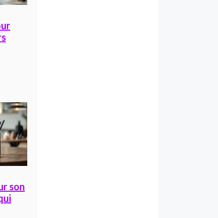
our
rs
ur son
qui