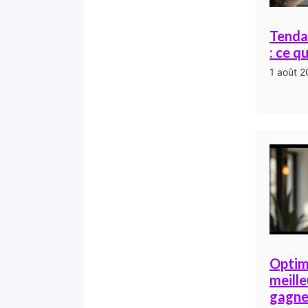
Tenda
: ce q
1 août 
Optimi
meill
gagne